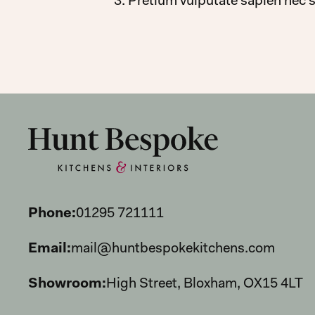
Pretium vulputate sapien nec s
Phone:
01295 721111
Email:
mail@huntbespokekitchens.com
Showroom:
High Street, Bloxham, OX15 4LT