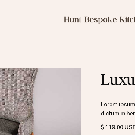
Luxu
Lorem ipsum d
dictum in hend
$ 119.00 US