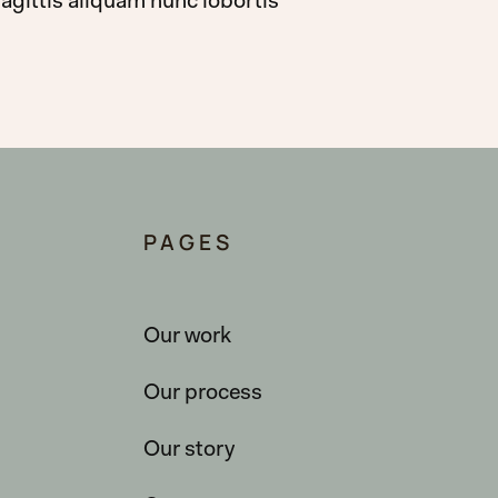
agittis aliquam nunc lobortis
PAGES
Our work
Our process
Our story